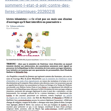
somment-l-etat-d-agir-contre-des-
livres-islamiques-20260216